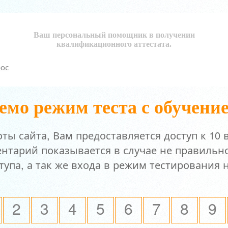
Ваш персональный помощник в получении
квалификационного аттестата.
рос
емо режим теста с обучени
ты сайта, Вам предоставляется доступ к 10 
тарий показывается в случае не правильно
тупа, а так же входа в режим тестирования
2
3
4
5
6
7
8
9