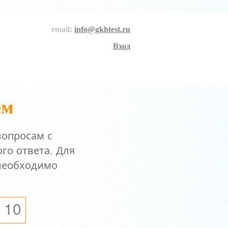
email:
info@gkhtest.ru
Вход
ем
вопросам с
го ответа. Для
 необходимо
10